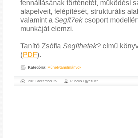
fennállásának történetét, működési s
alapelveit, felépítését, strukturális al
valamint a
Segít7ek
csoport modellért
munkáját elemzi.
Tanító Zsófia
Segíthetek?
című könyve
(
PDF
).
Kategória:
Műhelytanulmányok
2019. december 25.
Rubeus Egyesület