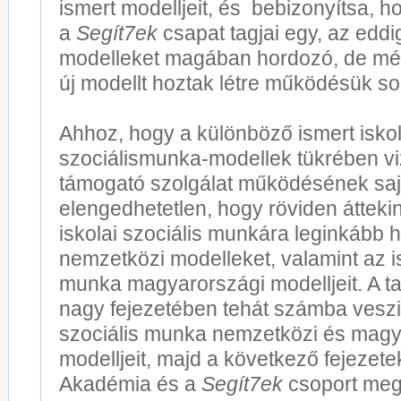
ismert modelljeit, és bebizonyítsa, h
a
Segít7ek
csapat tagjai egy, az eddi
modelleket magában hordozó, de mé
új modellt hoztak létre működésük so
Ahhoz, hogy a különböző ismert iskol
szociálismunka-modellek tükrében v
támogató szolgálat működésének saj
elengedhetetlen, hogy röviden átteki
iskolai szociális munkára leginkább 
nemzetközi modelleket, valamint az is
munka magyarországi modelljeit. A t
nagy fejezetében tehát számba veszi 
szociális munka nemzetközi és magy
modelljeit, majd a következő fejezet
Akadémia és a
Segít7ek
csoport meg