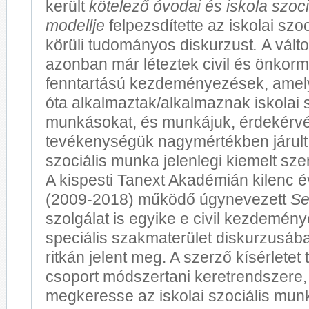
került
kötelező óvodai és iskola szoci
modellje
felpezsdítette az iskolai szo
körüli tudományos diskurzust
.
A válto
azonban már léteztek civil és önkorm
fenntartású kezdeményezések, amel
óta alkalmaztak/alkalmaznak iskolai s
munkásokat, és munkájuk, érdekérv
tevékenységük nagymértékben járult 
szociális munka jelenlegi kiemelt sz
A kispesti Tanext Akadémián kilenc é
(2009-2018) működő úgynevezett
Se
szolgálat is egyike e civil kezdemé
speciális szakmaterület diskurzusá
ritkán jelent meg. A szerző kísérletet
csoport módszertani keretrendszere,
megkeresse az iskolai szociális mu