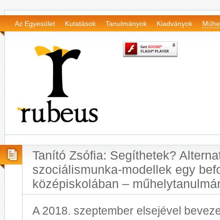
Az Egyesület
Kutatások
Tanulmányok
Kiadványok
Műhe
Tanító Zsófia: Segíthetek? Alternat
szociálismunka-modellek egy be
középiskolában – műhelytanulmá
A 2018. szeptember elsejével bevez