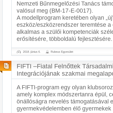
Nemzeti Bűnmegelőzési Tanács tám
valósul meg (BM-17-E-0017).
A modellprogram keretében olyan „új
eszköz/eszközrendszer teremtése a 
alkalmas a szülői kompetenciák szél
erősítésére, többoldalú fejlesztésére
2018. június 6.
Rubeus Egyesület
FIFTI –Fiatal Felnőttek Társadalm
Integrációjának szakmai megala
A FIFTI-program egy olyan klubsoroz
amely komplex módszertanra épül, cé
önállóságra nevelés támogatásával e
gyermekvédelemben élő gyermekek és 