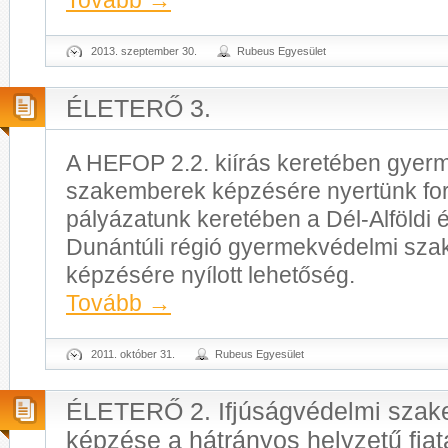
Tovább
→
2013. szeptember 30.
Rubeus Egyesület
ÉLETERŐ 3.
A HEFOP 2.2. kiírás keretében gyer
szakemberek képzésére nyertünk for
pályázatunk keretében a Dél-Alföldi 
Dunántúli régió gyermekvédelmi sz
képzésére nyílott lehetőség.
Tovább
→
2011. október 31.
Rubeus Egyesület
ÉLETERŐ 2. Ifjúságvédelmi sza
képzése a hátrányos helyzetű fiat