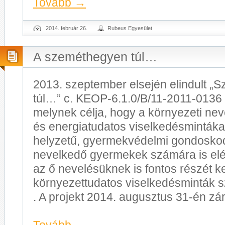
Tovább
→
2014. február 26.
Rubeus Egyesület
A szeméthegyen túl…
2013. szeptember elsején elindult 
túl…” c. KEOP-6.1.0/B/11-2011-0136 p
melynek célja, hogy a környezeti nev
és energiatudatos viselkedésmintáka
helyzetű, gyermekvédelmi gondosk
nevelkedő gyermekek számára is elé
az ő nevelésüknek is fontos részét ke
környezettudatos viselkedésminták s
. A projekt 2014. augusztus 31-én zár