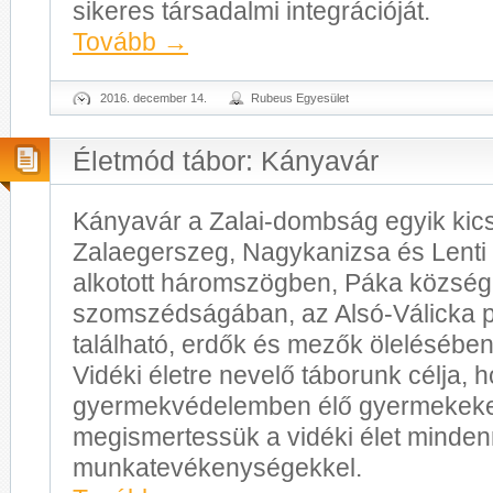
sikeres társadalmi integrációját.
Tovább
→
2016. december 14.
Rubeus Egyesület
Életmód tábor: Kányavár
Kányavár a Zalai-dombság egyik kicsi
Zalaegerszeg, Nagykanizsa és Lenti 
alkotott háromszögben, Páka község
szomszédságában, az Alsó-Válicka 
található, erdők és mezők ölelésében
Vidéki életre nevelő táborunk célja, 
gyermekvédelemben élő gyermekek
megismertessük a vidéki élet minden
munkatevékenységekkel.