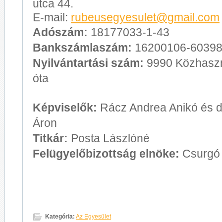
utca 44.
E-mail:
rubeusegyesulet@gmail.com
Adószám:
18177033-1-43
Bankszámlaszám:
16200106-6039
Nyilvántartási szám:
9990 Közhaszn
óta
Képviselők:
Rácz Andrea Anikó és d
Áron
Titkár:
Posta Lászlóné
Felügyelőbizottság elnöke:
Csurgó 
Kategória:
Az Egyesület