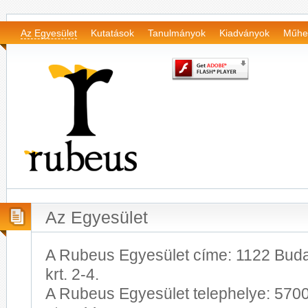
Az Egyesület
Kutatások
Tanulmányok
Kiadványok
Műhe
Az Egyesület
A Rubeus Egyesület címe: 1122 Budap
krt. 2-4.
A Rubeus Egyesület telephelye: 5700